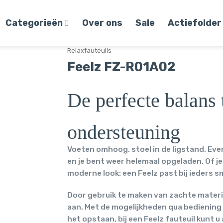
Categorieën
Over ons
Sale
Actiefolder
Relaxfauteuils
Feelz FZ-R01A02
De perfecte balans 
ondersteuning
Voeten omhoog, stoel in de ligstand. Even
en je bent weer helemaal opgeladen. Of j
moderne look: een Feelz past bij ieders s
Door gebruik te maken van zachte materia
aan. Met de mogelijkheden qua bediening vind
het opstaan, bij een Feelz fauteuil kunt u