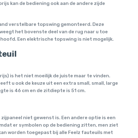
rijs kan de bediening ook aan de andere zijde
een hand verstelbare topswing gemonteerd. Deze
weegt het bovenste deel van de rug naar u toe
oofd. Een elektrische topswing is niet mogelijk.
teuil
s) is het niet moeilijk de juiste maar te vinden.
ft u ook de keuze uit een extra small, small, large
te is 46 cm en de zitdiepte is 51 cm.
 zijpaneel niet gewenst is. Een andere optie is een
omdat er symbolen op de bediening zitten, men ziet
kan worden toegepast bij alle Feelz fauteuils met