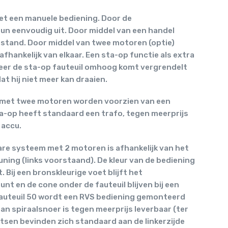
met een manuele bediening. Door de
un eenvoudig uit. Door middel van een handel
e stand. Door middel van twee motoren (optie)
fhankelijk van elkaar. Een sta-op functie als extra
eer de sta-op fauteuil omhoog komt vergrendelt
t hij niet meer kan draaien.
ls met twee motoren worden voorzien van een
ta-op heeft standaard een trafo, tegen meerprijs
 accu.
are systeem met 2 motoren is afhankelijk van het
ning (links voorstaand). De kleur van de bediening
 Bij een bronskleurige voet blijft het
nt en de cone onder de fauteuil blijven bij een
 fauteuil 50 wordt een RVS bediening gemonteerd
an spiraalsnoer is tegen meerprijs leverbaar (ter
tsen bevinden zich standaard aan de linkerzijde