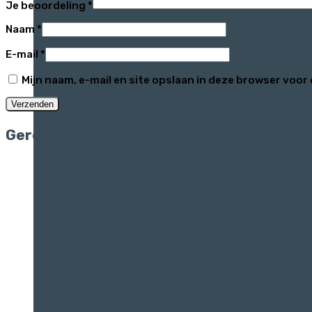
Je beoordeling
*
Naam
*
E-mail
*
Mijn naam, e-mail en site opslaan in deze browser voor 
Gerelateerde producten