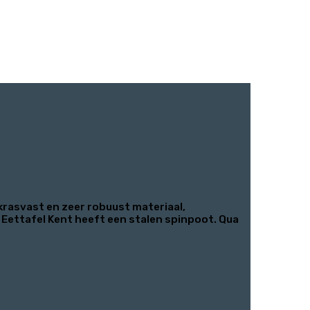
krasvast en zeer robuust materiaal,
 Eettafel Kent heeft een stalen spinpoot. Qua