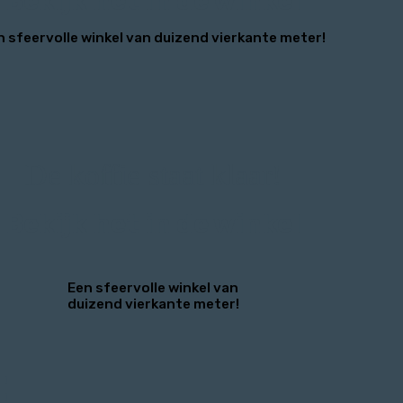
Bekijk het in de winkel
n sfeervolle winkel van duizend vierkante meter!
De koffie staat klaar!
Bekijk het in de winkel
Een sfeervolle winkel van
duizend vierkante meter!
: