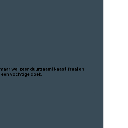
maar wel zeer duurzaam! Naast fraai en
t een vochtige doek.