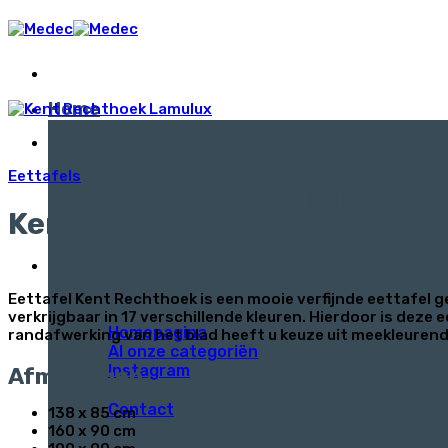
Ga
naar
inhoud
Home
Eettafels
Welkom bij Medec
Kent Rechthoek Lamulux
Home
Eettafel Kent Rechthoek is een mooie verfijnde eettafel 
verkrijgbaar in 17 verschillende kleuren. Hierdoor is dez
Homepagina
randafwerking van het blad heeft u keuze uit meekleurend
Al onze categoriën
Instagram
Afmetingen
Contact
138 x 85 cm
160 x 90 cm