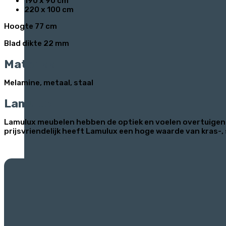
190 x 90 cm
220 x 100 cm
Hoogte 77 cm
Blad dikte 22 mm
Materiaal
Melamine, metaal, staal
Lamulux
Lamulux meubelen hebben de optiek en voelen overtuigend 
prijsvriendelijk heeft Lamulux een hoge waarde van kras-, 