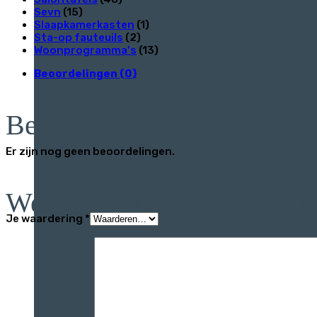
Sevn
(15)
Slaapkamerkasten
(1)
Sta-op fauteuils
(2)
Woonprogramma's
(13)
Beoordelingen (0)
Beoordelingen
Er zijn nog geen beoordelingen.
Wees de eerste om “Kent 
Je waardering
*