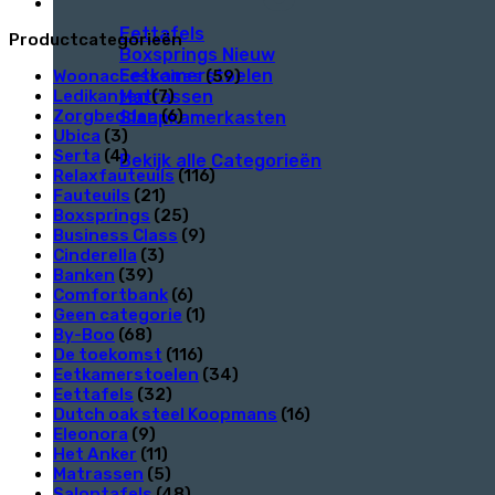
Eettafels
Productcategorieën
Boxsprings
Eetkamerstoelen
Woonaccessoires
(59)
Matrassen
Ledikanten
(7)
Zorgbedden
(6)
Slaapkamerkasten
Ubica
(3)
Serta
(4)
Bekijk alle Categorieën
Relaxfauteuils
(116)
Fauteuils
(21)
Boxsprings
(25)
Business Class
(9)
Cinderella
(3)
Banken
(39)
Comfortbank
(6)
Geen categorie
(1)
By-Boo
(68)
De toekomst
(116)
Eetkamerstoelen
(34)
Eettafels
(32)
Dutch oak steel Koopmans
(16)
Eleonora
(9)
Het Anker
(11)
Matrassen
(5)
Salontafels
(48)