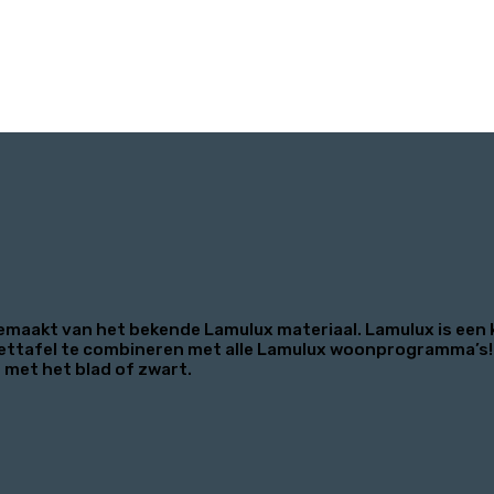
gemaakt van het bekende Lamulux materiaal. Lamulux is een 
e eettafel te combineren met alle Lamulux woonprogramma’s!
 met het blad of zwart.