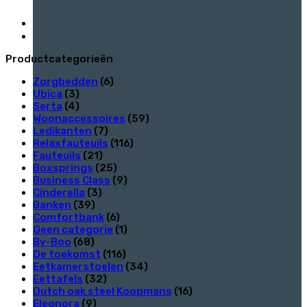
Productcategorieën
Zorgbedden
(6)
Ubica
(3)
Serta
(4)
Woonaccessoires
(59)
Ledikanten
(7)
Relaxfauteuils
(116)
Fauteuils
(21)
Boxsprings
(25)
Business Class
(9)
Cinderella
(3)
Banken
(39)
Comfortbank
(6)
Geen categorie
(1)
By-Boo
(68)
De toekomst
(116)
Eetkamerstoelen
(34)
Eettafels
(32)
Dutch oak steel Koopmans
(16)
Eleonora
(9)