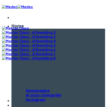
Ga
naar
inhoud
Home
Welkom bij
Medec
Home
Homepagina
Al onze categoriën
Instagram