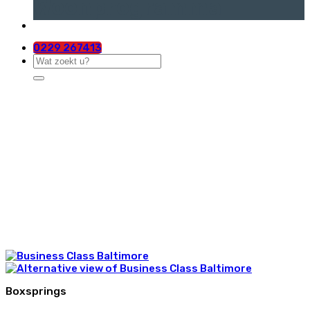
Woonprogramma
0229 267413
Zoeken
naar:
Boxsprings