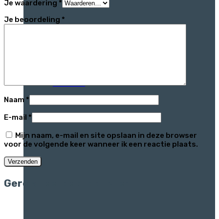
Je waardering
*
Contact
Je beoordeling
*
Over medec
Woonblog
Contact
Naam
*
E-mail
*
Mijn naam, e-mail en site opslaan in deze browser
voor de volgende keer wanneer ik een reactie plaats.
Gerelateerde producten