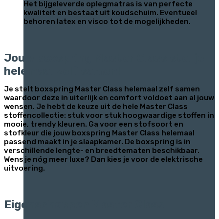
Het bijgeleverde oplegmatras is van perfecte
kwaliteit en bestaat uit koudschuim. Eventueel
behoren latex en visco tot de mogelijkheden.
Jouw boxspring Master Class stel je
helemaal zelf samen!
Je stelt boxspring Master Class helemaal zelf samen
waardoor deze in uiterlijk en comfort voldoet aan al jouw
wensen. Je hebt de keuze uit de hele Master Class
stoffencollectie: stuk voor stuk hoogwaardige stoffen in
mooie, trendy kleuren. Ga voor een stofsoort en
stofkleur die jouw boxspring Master Class helemaal
passend maakt in je slaapkamer. De boxspring is in
verschillende lengte- en breedtematen beschikbaar.
Wens je nóg meer luxe? Dan kies je voor de elektrische
uitvoering.
Eigenschappen Master Class