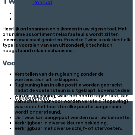
Twice 210
Contact
Heerlijk ontspannen en bijkomen in uw eigen stoel. Met
ons ruime assortiment relaxfauteuils wordt zitten
ineens maximaal genieten. En welke Twice u ook kiest elk
type is voorzien van een uitzonderlijk technisch
hoogstaand relaxmechanisme.
Voordelen en kenmerken
Verstellen van de rugleuning zonder de
voetensteun uit te klappen.
Rugleuning kan in elke positie worden gebracht
Woonprogramma
nadat de voetensteun is uitgeklapt. Bovenste deel
van de rugleuning, waar het hoofd tegen rust, kan
Categorieën
van achter naar voor worden versteld (topswing)
waardoor het hoofd in elke positie aangenaam
wordt ondersteund.
De Twice kan aangepast worden naar uw behoefte.
Verkrijgbaar in diverse kleuren bekleding.
Vind al onze
Verkrijgbaar met diverse schijf- of stervoeten.