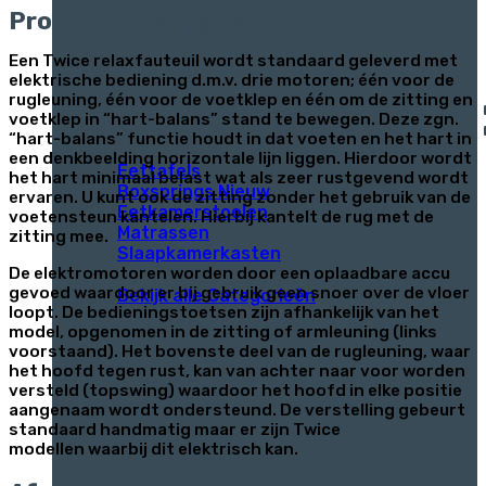
Product informatie
producten
Een Twice relaxfauteuil wordt standaard geleverd met
elektrische bediening d.m.v. drie motoren; één voor de
Categorieën
rugleuning, één voor de voetklep en één om de zitting en
voetklep in “hart-balans” stand te bewegen. Deze zgn.
“hart-balans” functie houdt in dat voeten en het hart in
een denkbeelding horizontale lijn liggen. Hierdoor wordt
Eettafels
het hart minimaal belast wat als zeer rustgevend wordt
Boxsprings
ervaren. U kunt ook de zitting zonder het gebruik van de
Eetkamerstoelen
voetensteun kantelen. Hierbij kantelt de rug met de
Matrassen
zitting mee.
Slaapkamerkasten
De elektromotoren worden door een oplaadbare accu
gevoed waardoor er bij gebruik geen snoer over de vloer
Bekijk alle Categorieën
loopt. De bedieningstoetsen zijn afhankelijk van het
model, opgenomen in de zitting of armleuning (links
voorstaand). Het bovenste deel van de rugleuning, waar
het hoofd tegen rust, kan van achter naar voor worden
versteld (topswing) waardoor het hoofd in elke positie
aangenaam wordt ondersteund. De verstelling gebeurt
standaard handmatig maar er zijn Twice
modellen waarbij dit elektrisch kan.