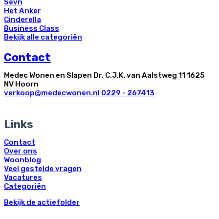
Sevn
Het Anker
Cinderella
Business Class
Bekijk alle categoriën
Contact
Medec Wonen en Slapen Dr. C.J.K. van Aalstweg 11 1625
NV Hoorn
verkoop@medecwonen.nl
0229 - 267413
Links
Contact
Over ons
Woonblog
Veel gestelde vragen
Vacatures
Categoriën
Bekijk de actiefolder